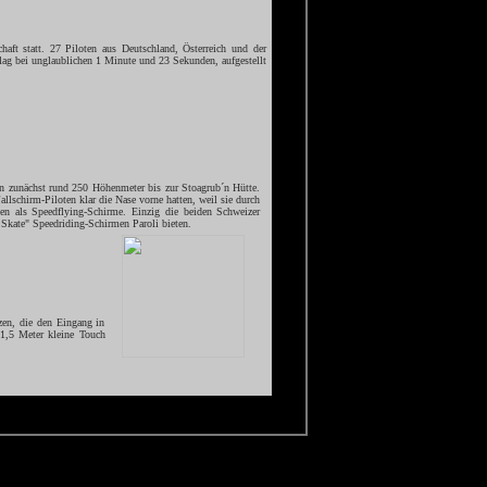
haft statt. 27 Piloten aus Deutschland, Österreich und der
lag bei unglaublichen 1 Minute und 23 Sekunden, aufgestellt
en zunächst rund 250 Höhenmeter bis zur Stoagrub´n Hütte.
allschirm-Piloten klar die Nase vorne hatten, weil sie durch
ten als Speedflying-Schirme. Einzig die beiden Schweizer
Skate" Speedriding-Schirmen Paroli bieten.
zen, die den Eingang in
x1,5 Meter kleine Touch
und gleich danach noch einmal durch 9 weitere Tore. Die
das Zieltor rauschten.