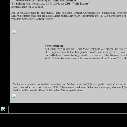
1. Deutsch-Österreichische Speedriding Meisterschaft
TV-Beitrag
vom Donnerstag, 03.04.2008, auf
ZDF "Volle Kanne"
Beitragslänge: ca. 2:00 min.
Am 28.03.2008 fand in Hopfgarten, Tirol die erste Deutsch-Österreichische Speedriding Meistersc
Schweiz stürzten sich von der 1.829 Meter hohen Salve 630 Höhenmeter ins Tal. Der Streckenrekord 
von dem Schweizer Dominik Wicki!
Streckenprofil:
Auf ihrem Weg in das auf 1.200 Meter gelegene Ziel flogen die Athlet
Die Flugroute konnte hier frei gewählt werden und es zeigte sich, dass F
die Fallschirm-Bauart bedingt deutlich schneller Höhe abbauen konn
Wicki-Brüder konnten ihnen mit ihren schnellen, 8 qm kleinen "Niviuk 
Nach einem scharfen rechts-Turn mussten die Piloten in der 5x20 Meter große Touch Zone aufset
den Slalom-Parcours mit weiteren 380 Höhenmetern markierte. Schafften sie es gar, das nur 1,5
Feld zu treffen wurden ihnen 3 Sekunden Zeit gutgeschrieben.
Nach der Umrundung von 4 Richtungstoren ging es über die Schanze 
Speedrider kreuzten noch zweimal eine Sessellift-Trasse bevor sie durch 